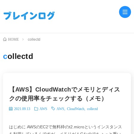
HOME
collectd
ホ
collectd
ー
Jav
ム
PH
【AWS】CloudWatchでメモリとディス
Lar
クの使用率をチェックする（メモ）
2021.09.13
AWS
AWS
,
CloudWatch
,
collectd
はじめに AWSのEC2で無料枠のt2.microというインスタンス