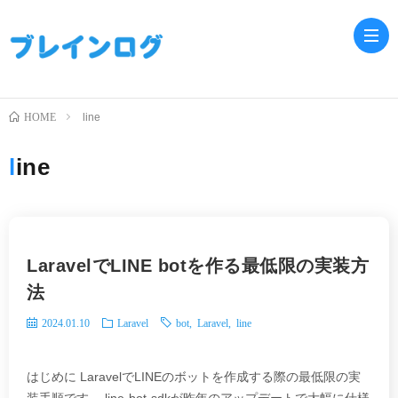
HOME
line
ホ
line
ー
Jav
ム
PH
LaravelでLINE botを作る最低限の実装方
Lar
法
2024.01.10
Laravel
bot
,
Laravel
,
line
はじめに LaravelでLINEのボットを作成する際の最低限の実