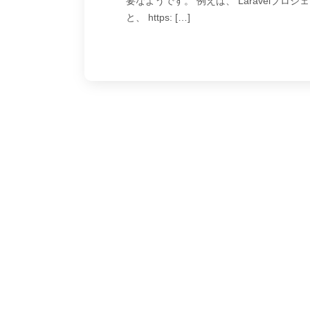
要なようです。 例えば、 Laravelプ
と、 https: […]